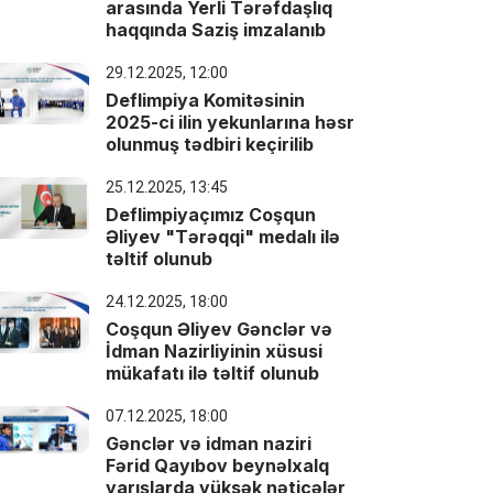
arasında Yerli Tərəfdaşlıq
haqqında Saziş imzalanıb
29.12.2025, 12:00
Deflimpiya Komitəsinin
2025-ci ilin yekunlarına həsr
olunmuş tədbiri keçirilib
25.12.2025, 13:45
Deflimpiyaçımız Coşqun
Əliyev "Tərəqqi" medalı ilə
təltif olunub
24.12.2025, 18:00
Coşqun Əliyev Gənclər və
İdman Nazirliyinin xüsusi
mükafatı ilə təltif olunub
07.12.2025, 18:00
Gənclər və idman naziri
Fərid Qayıbov beynəlxalq
yarışlarda yüksək nəticələr