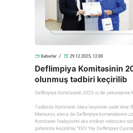
Xəbərlər
29.12.2025, 12:00
Deflimpiya Komitəsinin 20
olunmuş tədbiri keçirilib
Deflimpiya Komitəsinin 2025-ci ilin yekunlarına h
Tədbirdə Komitənin İdarə heyətinin sədri Anar B
Mansurov, eləcə də Deflimpiya komandasının üzv
Komitənin fəaliyyətini əks etdirən videoçarx nüm
şəhərində keçirilmiş "XXV Yay Deflimpiya Oyunla