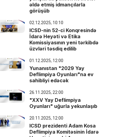
əldə etmiş idmançılarla
görüşüb
02.12.2025, 10:10
ICSD-nin 52-ci Konqresində
İdarə Heyəti və Etika
Komissiyasının yeni tərkibdə
üzvləri təsdiq edilib
01.12.2025, 12:00
Yunanıstan "2029 Yay
Deflimpiya Oyunları"na ev
sahibliyi edəcək
26.11.2025, 22:00
"XXV Yay Deflimpiya
Oyunları" uğurla yekunlaşıb
20.11.2025, 12:00
ICSD prezidenti Adam Kosa
Deflimpiya Komitəsinin İdarə