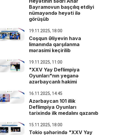
Heyətinin sədri Anar
Bayramovun başçılıq etdiyi
nümayəndə heyəti ilə
görüşüb
19.11.2025, 18:00
Coşqun Əliyevin hava
limanında qarşılanma
mərasimi keçirilib
19.11.2025, 11:00
"XXV Yay Deflimpiya
Oyunları"nın yeganə
azərbaycanlı hakimi
16.11.2025, 14:45
Azərbaycan 101 illik
Deflimpiya Oyunları
tarixində ilk medalını qazanıb
15.11.2025, 18:00
Tokio şəhərində "XXV Yay