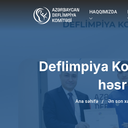
HAQQIMIZDA
Deflimpiya Ko
həsr
Ana səhifə
Ən son xə