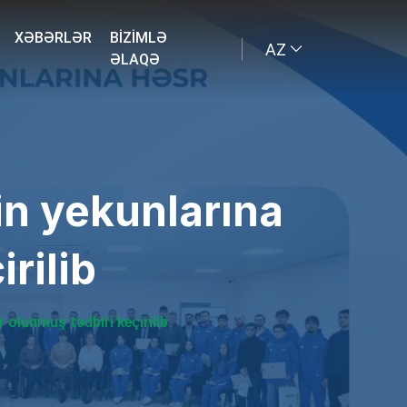
XƏBƏRLƏR
BIZIMLƏ
AZ
ƏLAQƏ
in yekunlarına
rilib
 olunmuş tədbiri keçirilib