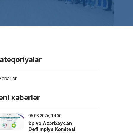
ateqoriyalar
Xəbərlər
eni xəbərlər
06.03.2026, 14:00
bp və Azərbaycan
Deflimpiya Komitəsi