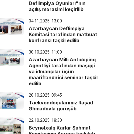
Deflimpiya Oyunları"nın
açılış mərasimi keçirilib
04.11.2025, 13:00
Azərbaycan Deflimpiya
Komitəsi tərəfindən mətbuat
konfransı təşkil edilib
30.10.2025, 11:00
Azərbaycan Milli Antidopinq
Agentliyi tərəfindən məşqçi
və idmançılar üçün
maarifləndirici seminar təşkil
edilib
28.10.2025, 09:45
Taekvondoçularımız Rəşad
Əhmədovla görüşüb
22.10.2025, 18:30
Beynəlxalq Karlar Şahmat
Komitəsinin Avropa təşkilatı