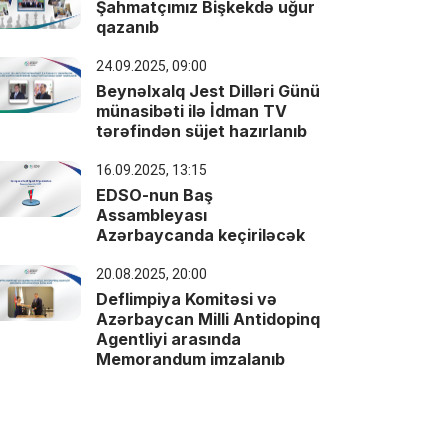
Şahmatçımız Bişkekdə uğur
qazanıb
24.09.2025, 09:00
Beynəlxalq Jest Dilləri Günü
münasibəti ilə‪ İdman TV
tərəfindən süjet hazırlanıb
16.09.2025, 13:15
EDSO-nun Baş
Assambleyası
Azərbaycanda keçiriləcək
20.08.2025, 20:00
Deflimpiya Komitəsi və
Azərbaycan Milli Antidopinq
Agentliyi arasında
Memorandum imzalanıb