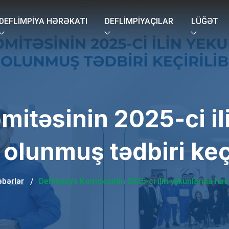
DEFLIMPIYA HƏRƏKATI
DEFLIMPIYAÇILAR
LÜĞƏT
mitəsinin 2025-ci il
 olunmuş tədbiri keçi
bərlər
Deflimpiya Komitəsinin 2025-ci ilin yekunlarına həsr