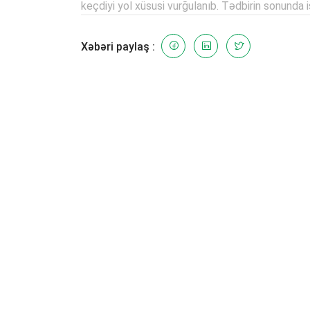
keçdiyi yol xüsusi vurğulanıb. Tədbirin sonunda i
Xəbəri paylaş :