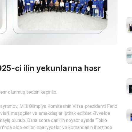
25-ci ilin yekunlarına həsr
əsr olunmuş tədbiri keçirilib.
ayramov, Milli Olimpiya Komitəsinin Vitse-prezidenti Fərid
ləri, məşqçilər və əməkdaşlar iştirak ediblər. Əvvəlcə
ayiş olunub. Daha sonra cari ilin noyabr ayında Tokio
rı"nda əldə edilən nəaliyyətlər və komandanın il ərzində