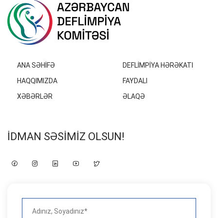
ANA SƏHIFƏ
DEFLIMPIYA HƏRƏKATI
HAQQIMIZDA
FAYDALI
XƏBƏRLƏR
ƏLAQƏ
İDMAN SƏSIMIZ OLSUN!