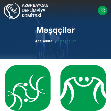
Məşqçilər
Ana səhifə
Məşqçilər