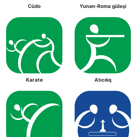
Cüdo
Yunan-Roma güləşi
Karate
Atıcılıq