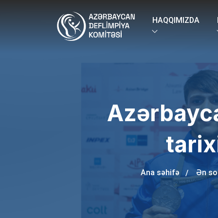
HAQQIMIZDA
Azərbaycan
tari
Ana səhifə
Ən so