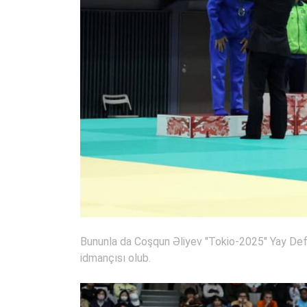
Bununla da Coşqun Əliyev "Tokio-2025" Yay Def
idmançısı olub.