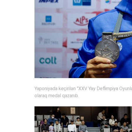
Yaponiyada keçirilən "XXV Yay Deflimpiya Oyunla
olaraq medal qazanıb.