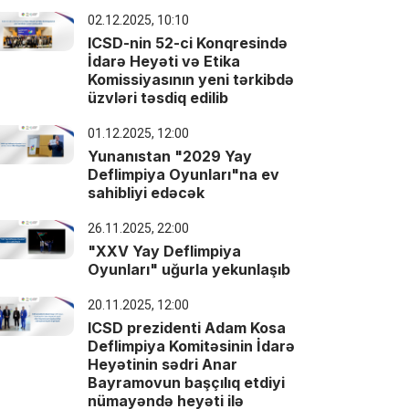
02.12.2025, 10:10
ICSD-nin 52-ci Konqresində
İdarə Heyəti və Etika
Komissiyasının yeni tərkibdə
üzvləri təsdiq edilib
01.12.2025, 12:00
Yunanıstan "2029 Yay
Deflimpiya Oyunları"na ev
sahibliyi edəcək
26.11.2025, 22:00
"XXV Yay Deflimpiya
Oyunları" uğurla yekunlaşıb
20.11.2025, 12:00
ICSD prezidenti Adam Kosa
Deflimpiya Komitəsinin İdarə
Heyətinin sədri Anar
Bayramovun başçılıq etdiyi
nümayəndə heyəti ilə