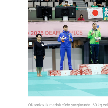
Ölkəmizə ilk medalı cüdo yarışlarında -60 kq 