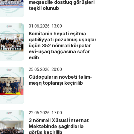
məqsədilə dostluq görüşləri
təşkil olunub
01.06.2026, 13:00
Komitənin heyəti eşitmə
qabiliyyəti pozulmuş uşaqlar
üçün 352 nömrəli körpələr
evi–uşaq bağçasına səfər
edib
25.05.2026, 20:00
Cüdoçuların növbəti təlim-
məşq toplanışı keçirilib
22.05.2026, 17:00
3 nömrəli Xüsusi İnternat
Məktəbində şagirdlərlə
görüş keçirilib