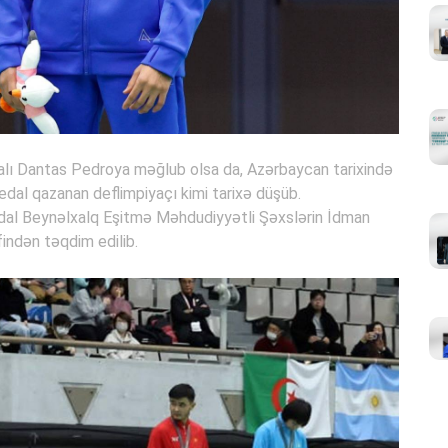
alı Dantas Pedroya məğlub olsa da, Azərbaycan tarixində
dal qazanan deflimpiyaçı kimi tarixə düşüb.
al Beynəlxalq Eşitmə Məhdudiyyətli Şəxslərin İdman
indən təqdim edilib.