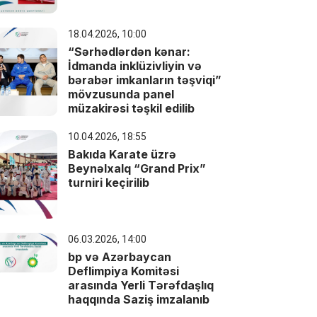
18.04.2026, 10:00
“Sərhədlərdən kənar:
İdmanda inklüzivliyin və
bərabər imkanların təşviqi”
mövzusunda panel
müzakirəsi təşkil edilib
10.04.2026, 18:55
Bakıda Karate üzrə
Beynəlxalq “Grand Prix”
turniri keçirilib
06.03.2026, 14:00
bp və Azərbaycan
Deflimpiya Komitəsi
arasında Yerli Tərəfdaşlıq
haqqında Saziş imzalanıb