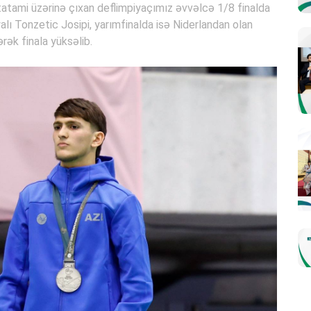
 tatami üzərinə çıxan deflimpiyaçımız əvvəlcə 1/8 finalda
alı Tonzetic Josipi, yarımfinalda isə Niderlandan olan
ək finala yüksəlib.