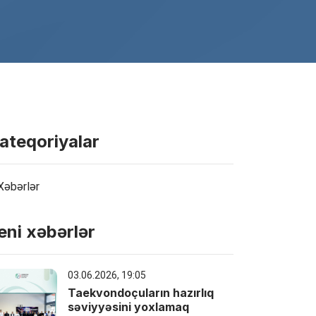
ateqoriyalar
Xəbərlər
eni xəbərlər
03.06.2026, 19:05
Taekvondoçuların hazırlıq
səviyyəsini yoxlamaq