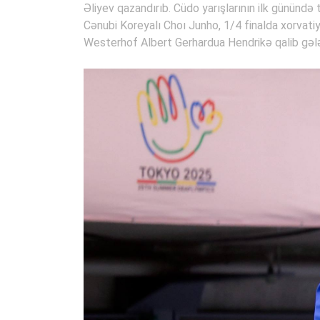
Əliyev qazandırıb. Cüdo yarışlarının ilk günündə
Cənubi Koreyalı Choı Junho, 1/4 finalda xorvatiy
Westerhof Albert Gerhardua Hendrikə qalib gələr