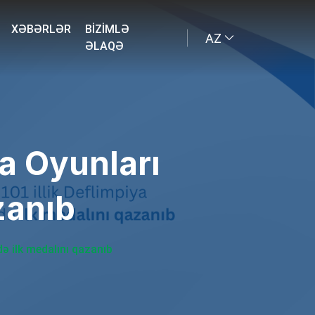
XƏBƏRLƏR
BIZIMLƏ
AZ
ƏLAQƏ
ya Oyunları
zanıb
də ilk medalını qazanıb