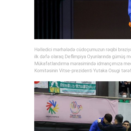
Həlledici mərhələdə cüdoçumuzun rəqibi braziy
ilk dəfə olaraq Deflimpiya Oyunlarında gümüş me
Mükafatlandırma mərasimində idmançımıza med
Komitəsinin Vitse-prezidenti Yutaka Osugi tərəf