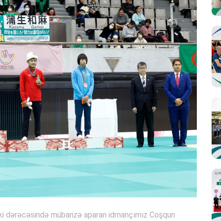
çəki dərəcəsində mübarizə aparan idmançımız Coşqun