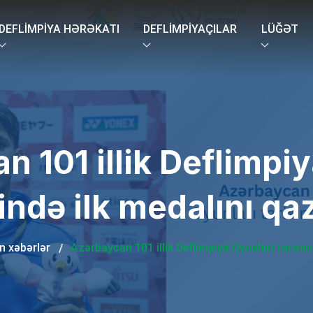
DEFLIMPIYA HƏRƏKATI
DEFLIMPIYAÇILAR
LÜĞƏT
 101 illik Deflimpi
xində ilk medalını qa
n xəbərlər
Azərbaycan 101 illik Deflimpiya Oyunları tarixin