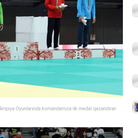
limpiya Oyunlarında komandamıza ilk medal qazandıran