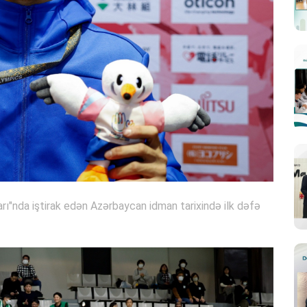
rı"nda iştirak edən Azərbaycan idman tarixində ilk dəfə